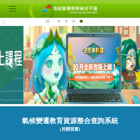
氣
候
:::
變
遷
教
學
資
訊
平
臺
氣候變遷教育資源整合查詢系統
(另開視窗)