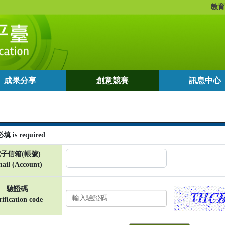
教育
成果分享
創意競賽
訊息中心
填 is required
子信箱(帳號)
ail (Account)
驗證碼
rification code
輸
入
驗