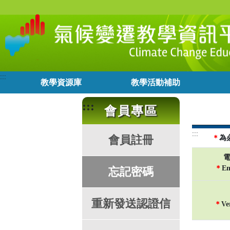
氣
跳
到
候
主
要
變
內
容
:::
遷
教學資源庫
教學活動補助
教
:::
會員專區
學
:::
會員註冊
＊
為必
資
電
＊
Em
忘記密碼
訊
平
重新發送認證信
＊
Ve