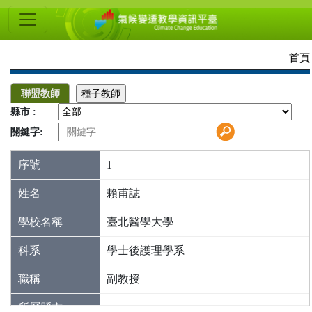
氣
候
變
首頁
遷
聯盟教師
種子教師
教
類型
縣市 :
學
關鍵字:
搜尋
資
1
訊
賴甫誌
平
臺
臺北醫學大學
學士後護理學系
副教授