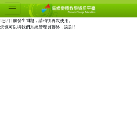
氣
候
網站目前發生問題，請稍後再次使用。
:::
變
您也可以與我們系統管理員聯絡，謝謝 !
遷
教
學
資
訊
平
臺