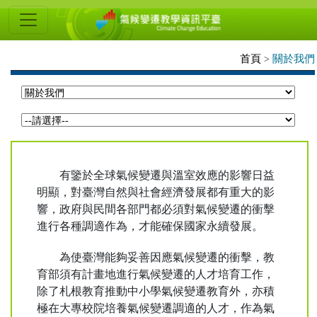
氣
候
變
首頁
關於我們
>
遷
教
學
資
訊
有鑒於全球氣候變遷與溫室效應的影響日益
明顯，對臺灣自然與社會經濟發展都有重大的影
平
響，政府與民間各部門都必須對氣候變遷的衝擊
臺
進行各種調適作為，才能確保國家永續發展。
為使臺灣能夠妥善因應氣候變遷的衝擊，教
育部須有計畫地進行氣候變遷的人才培育工作，
除了札根教育推動中小學氣候變遷教育外，亦積
極在大專校院培養氣候變遷調適的人才，作為氣