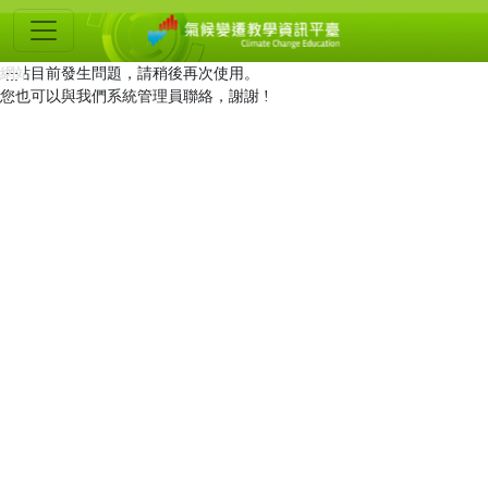
氣
候
網站目前發生問題，請稍後再次使用。
:::
變
您也可以與我們系統管理員聯絡，謝謝 !
遷
教
學
資
訊
平
臺