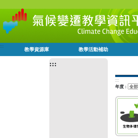
氣
跳
到
候
主
要
變
內
容
:::
遷
教學資源庫
教學活動補助
教
:::
學
:::
年度 :
資
訊
平