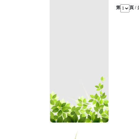
臺
第
頁 /