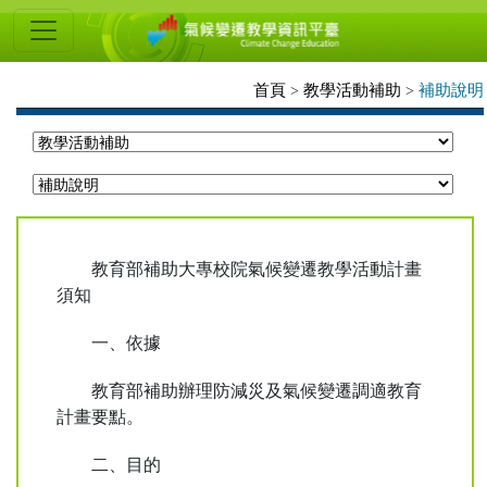
氣
候
變
首頁
教學活動補助
補助說明
>
>
遷
教
學
資
訊
教育部補助大專校院氣候變遷教學活動計畫
須知
平
臺
一、依據
教育部補助辦理防減災及氣候變遷調適教育
計畫要點。
二、目的